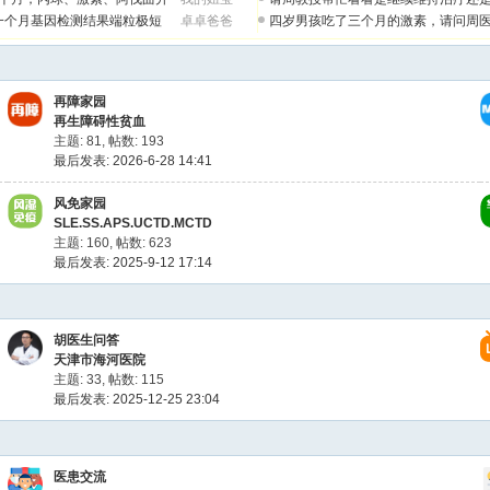
选择新药物
一个月基因检测结果端粒极短
卓卓爸爸
四岁男孩吃了三个月的激素，请问周
减停吗？
再障家园
再生障碍性贫血
主题: 81
,
帖数: 193
最后发表: 2026-6-28 14:41
风免家园
SLE.SS.APS.UCTD.MCTD
主题: 160
,
帖数: 623
最后发表: 2025-9-12 17:14
胡医生问答
天津市海河医院
主题: 33
,
帖数: 115
最后发表: 2025-12-25 23:04
医患交流