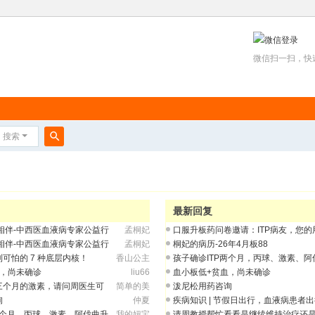
微信扫一扫，快
搜索
搜
索
最新回复
相伴-中西医血液病专家公益行
孟桐妃
口服升板药问卷邀请：ITP病友，您的
很重要！
相伴-中西医血液病专家公益行
孟桐妃
桐妃的病历-26年4月板88
可怕的 7 种底层内核！
香山公主
孩子确诊ITP两个月，丙球、激素、阿
上去很快又
血，尚未确诊
liu66
血小板低+贫血，尚未确诊
三个月的激素，请问周医生可
简单的美
泼尼松用药咨询
询
仲夏
疾病知识 | 节假日出行，血液病患者
两个月，丙球、激素、阿伐曲升
我的妞宝
请周教授帮忙看看是继续维持治疗还