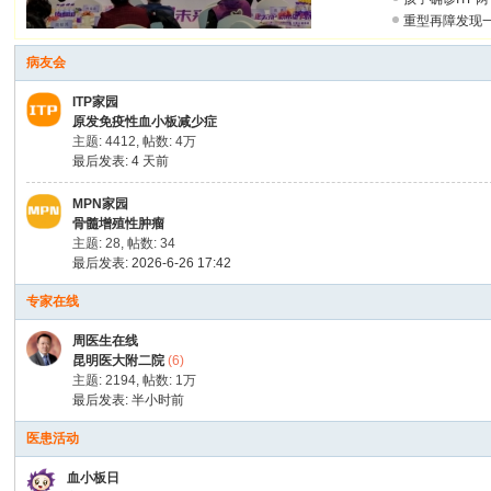
病
重型再障发现
的
友
病友会
之
ITP家园
家
原发免疫性血小板减少症
主题: 4412
,
帖数:
4万
最后发表:
4 天前
MPN家园
骨髓增殖性肿瘤
主题: 28
,
帖数: 34
最后发表: 2026-6-26 17:42
专家在线
周医生在线
昆明医大附二院
(6)
主题: 2194
,
帖数:
1万
最后发表:
半小时前
医患活动
血小板日