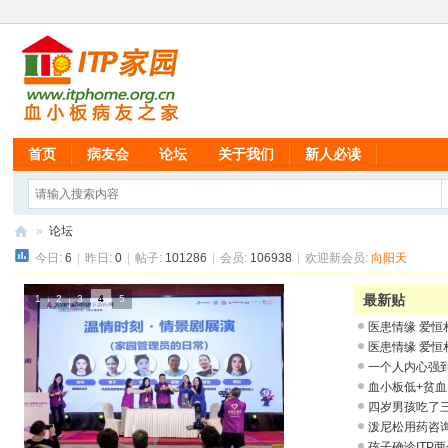
首页
病友会
论坛
关于我们
新人必读
»
论坛
今日:
6
|
昨日:
0
|
帖子:
101286
|
会员:
106938
|
欢迎新会员:
向阳天
IT
P
最新贴
1
2
3
4
5
家
医患情缘 爱恒
园
医患情缘 爱恒
一个人内心强到
血
血小板低+贫
小
四岁男孩吃了
以
泼尼松用药咨
板
孩子确诊ITP