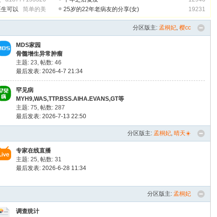
医生可以
简单的美
25岁的22年老病友的分享(女)
19231
分区版主:
孟桐妃
,
樱cc
MDS家园
骨髓增生异常肿瘤
主题: 23
,
帖数: 46
最后发表: 2026-4-7 21:34
罕见病
MYH9,WAS,TTP.BSS.AIHA.EVANS,GT等
主题: 75
,
帖数: 287
最后发表: 2026-7-13 22:50
分区版主:
孟桐妃
,
晴天☀️
专家在线直播
主题: 25
,
帖数: 31
最后发表: 2026-6-28 11:34
分区版主:
孟桐妃
调查统计