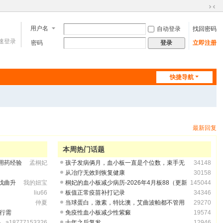
切
换
用户名
自动登录
找回密码
到
速登录
窄
密码
立即注册
登录
版
快捷导航
最新回复
本周热门话题
用药经验
孟桐妃
孩子发病俩月，血小板一直是个位数，束手无
34148
从冶疗无效到恢复健康
30158
伐曲升
我的妞宝
桐妃的血小板减少病历-2026年4月板88（更新
145044
liu66
板值正常疫苗补打记录
34346
仲夏
当球蛋白，激素，特比澳，艾曲波帕都不管用
29270
出行需
免疫性血小板减少性紫癜
19574
是
a18777153326
十年之后复发
12946