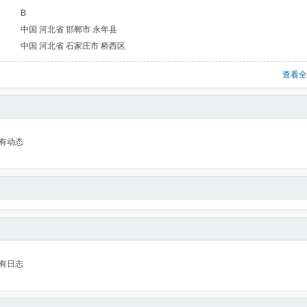
B
中国 河北省 邯郸市 永年县
中国 河北省 石家庄市 桥西区
查看全
有动态
有日志