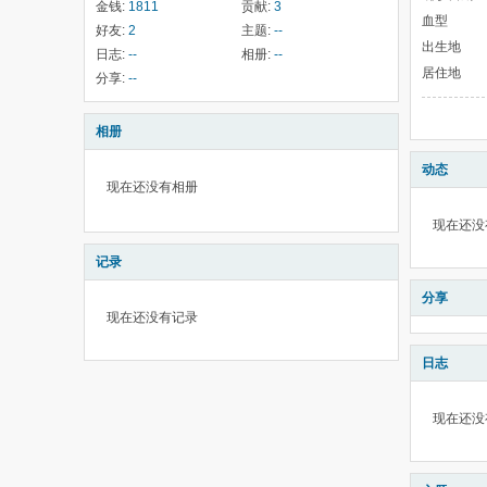
金钱:
1811
贡献:
3
血型
好友:
2
主题:
--
出生地
日志:
--
相册:
--
居住地
分享:
--
相册
动态
现在还没有相册
现在还没
记录
分享
现在还没有记录
日志
现在还没