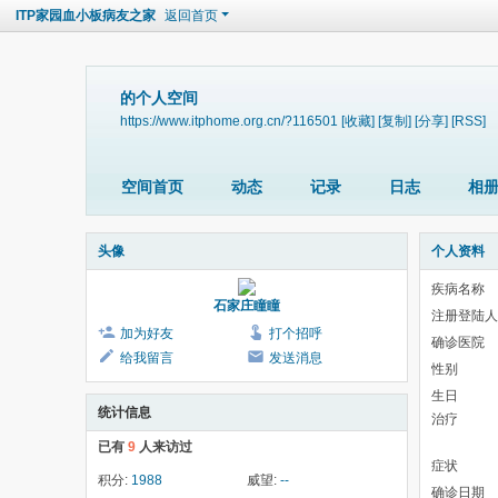
ITP家园血小板病友之家
返回首页
的个人空间
https://www.itphome.org.cn/?116501
[收藏]
[复制]
[分享]
[RSS]
空间首页
动态
记录
日志
相
头像
个人资料
疾病名称
石家庄瞳瞳
注册登陆人
加为好友
打个招呼
确诊医院
给我留言
发送消息
性别
生日
统计信息
治疗
已有
9
人来访过
症状
积分:
1988
威望:
--
确诊日期