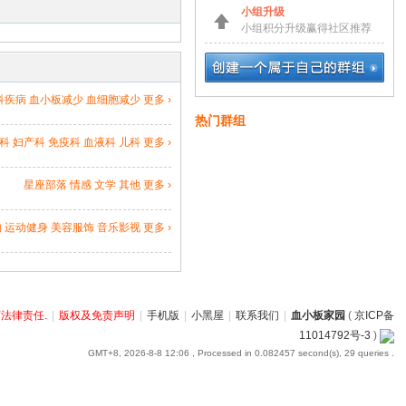
小组升级
小组积分升级赢得社区推荐
科疾病
血小板减少
血细胞减少
更多 ›
热门群组
科
妇产科
免疫科
血液科
儿科
更多 ›
星座部落
情感
文学
其他
更多 ›
物
运动健身
美容服饰
音乐影视
更多 ›
法律责任.
|
版权及免责声明
|
手机版
|
小黑屋
|
联系我们
|
血小板家园
(
京ICP备
11014792号-3
)
GMT+8, 2026-8-8 12:06
, Processed in 0.082457 second(s), 29 queries .