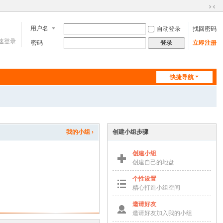
切
换
用户名
自动登录
找回密码
到
速登录
窄
密码
立即注册
登录
版
快捷导航
我的小组 ›
创建小组步骤
创建小组
创建自己的地盘
个性设置
精心打造小组空间
邀请好友
邀请好友加入我的小组