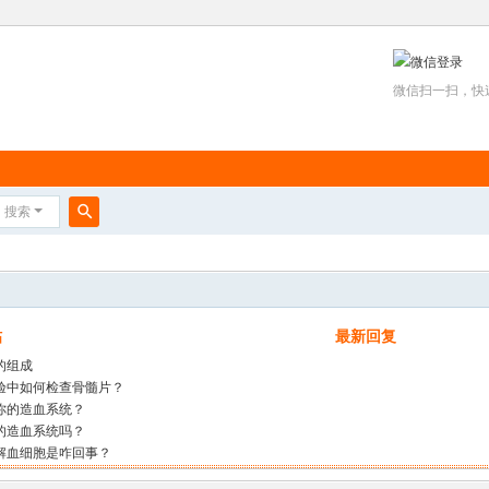
微信扫一扫，快
搜索
搜
索
帖
最新回复
的组成
验中如何检查骨髓片？
你的造血系统？
的造血系统吗？
解血细胞是咋回事？