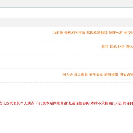
白血病
骨科相关疾病
基因检测解读
病理分析
免疫
骨科
其他
外科
消化
同乡会
育儿教育
养生美食
旅游摄影
淘宝购
言论仅代表其个人观点,不代表本站同意其说法,请谨慎参阅,本站不承担由此引起的任何