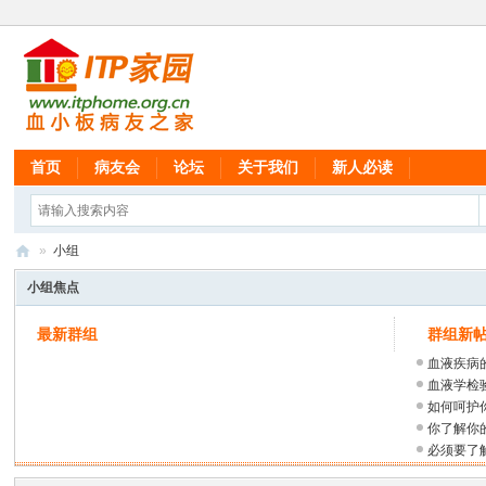
首页
病友会
论坛
关于我们
新人必读
»
小组
IT
小组焦点
P
最新群组
群组新
家
血液疾病
园
血液学检
血
如何呵护
你了解你
小
必须要了
板