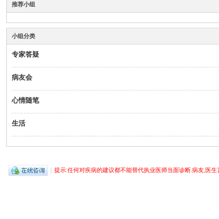
推荐小组
病
友
之
小组分类
家
专家答疑
病友会
心情随笔
生活
|
提示:任何对疾病的建议都不能替代执业医师当面诊断.病友,医生