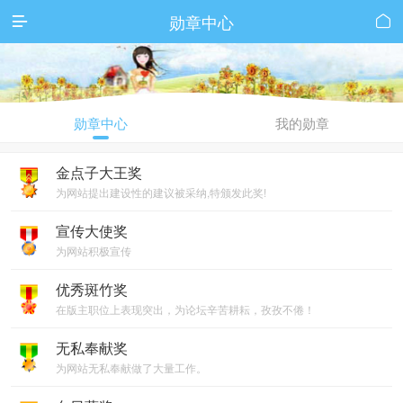
勋章中心


勋章中心
我的勋章
金点子大王奖
为网站提出建设性的建议被采纳,特颁发此奖!
宣传大使奖
为网站积极宣传
优秀斑竹奖
在版主职位上表现突出，为论坛辛苦耕耘，孜孜不倦！
无私奉献奖
为网站无私奉献做了大量工作。