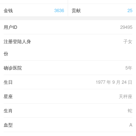
金钱
3636
贡献
25
用户ID
29495
注册登陆人身
子女
份
确诊医院
5年
生日
1977 年 9 月 24 日
星座
天秤座
生肖
蛇
血型
A