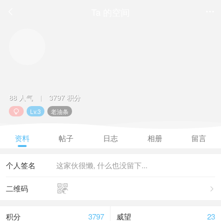
Ta 的空间


88 人气
3797 积分
|
Lv.3
老油条

资料
帖子
日志
相册
留言
个人签名
这家伙很懒, 什么也没留下...

二维码

积分
3797
威望
23