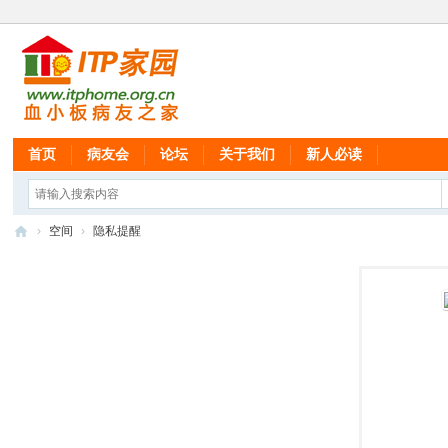
首页
病友会
论坛
关于我们
新人必读
›
空间
›
隐私提醒
IT
P
家
园
血
小
板