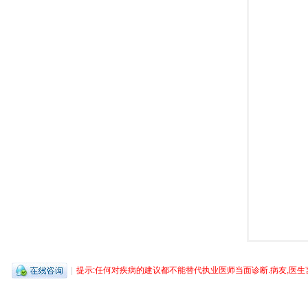
病
友
之
家
|
提示:任何对疾病的建议都不能替代执业医师当面诊断.病友,医生