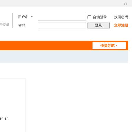
切
换
用户名
自动登录
找回密码
到
速登录
窄
密码
立即注册
登录
版
快捷导航
9:13