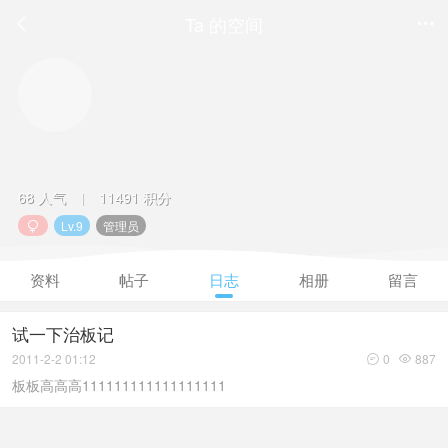
Ta 的空间


68 人气
11491 积分
|
Lv.9
管理员

资料
帖子
日志
相册
留言
试一下治板记
2011-2-2 01:12
0
887


板板高高高111111111111111111