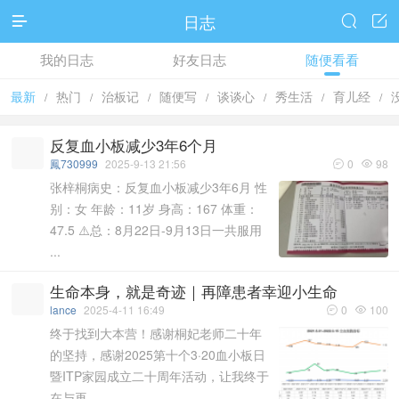
日志



我的日志
好友日志
随便看看
最新
热门
治板记
随便写
谈谈心
秀生活
育儿经
/
/
/
/
/
/
/
反复血小板减少3年6个月
鳳730999
2025-9-13 21:56
0
98


张梓桐病史：反复血小板减少3年6月 性
别：女 年龄：11岁 身高：167 体重：
47.5 ⚠️总：8月22日-9月13日一共服用
...
生命本身，就是奇迹｜再障患者幸迎小生命
lance
2025-4-11 16:49
0
100


终于找到大本营！感谢桐妃老师二十年
的坚持，感谢2025第十个3·20血小板日
暨ITP家园成立二十周年活动，让我终于
在与再 ...