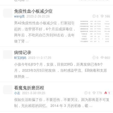
免疫性血小板减少症
wang亮
2025-2-26 20:26
0
166


男42免疫性性血小板减少症，打新冠引
起的，连带肾不好，6个月后成尿毒症，
两年后，不吃药自己升到30左右，去年
做了肾 ...
病情记录
昕宝妈妈
2023-11-3 17:35
0
660


小孩今年6岁3个月，女孩，目前23KG，距离发病已有8个
月， 2023年3月5日初发病 ，当时感染甲流、EB病毒和支原
体肺炎 ...
看魔鬼折磨历程
小左
2021-3-30 09:20
0
779
1



假如生活欺骗了你，不要悲伤，不要哭泣。因为那将是不可复
制，无比精彩的回忆。 2014 年 3 月的初春，暖 ...