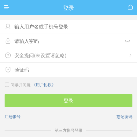
登录





安全提问(未设置请忽略)



阅读并同意
《用户协议》

登录
注册帐号
忘记密码
第三方帐号登录