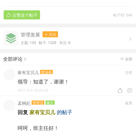
点赞这个帖子
帖子ID: 246

管理发展
关注


主题: 130 帖子: 1328
关注:
8
全部评论
9
全部

家有宝贝儿
老油条
沙发
领导：知道了，谢谢！
2011-5-4 16:24:45


孟桐妃
管理员
楼主
板凳
回复
家有宝贝儿
的帖子
呵呵，班主任好！