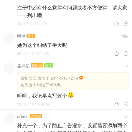
注册中还有什么觉得有问题或者不方便得，请大家
一一列出哦
2011-5-4 16:31:39


明悦
版主
地板
她为这个纠结了半天呢
2011-5-10 12:14:02


孟桐妃
管理员
楼主
#
5
回复
笑笑 发表于 2011-5-10 12:14
她为这个纠结了半天呢
呵呵，我该早点写这个
2011-5-10 15:59:06


admin
管理员
#
6
补充一个，为了防止广告灌水，设置需要添加两个